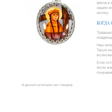
веков в 
нашем ин
иконку.
КОГДА
Традицио
младенца
Наш ката
Такую ми
возможн
Если хот
(если же
понравив
В данной категории нет товаров.