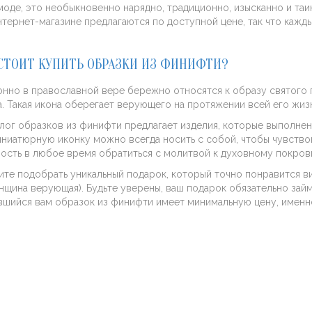
моде, это необыкновенно нарядно, традиционно, изысканно и таи
тернет-магазине предлагаются по доступной цене, так что каж
 СТОИТ КУПИТЬ ОБРАЗКИ ИЗ ФИНИФТИ?
нно в православной вере бережно относятся к образу святого 
. Такая икона оберегает верующего на протяжении всей его жизн
лог образков из финифти предлагает изделия, которые выполне
ниатюрную иконку можно всегда носить с собой, чтобы чувство
ость в любое время обратиться с молитвой к духовному покров
ите подобрать уникальный подарок, который точно понравится в
нщина верующая). Будьте уверены, ваш подарок обязательно за
шийся вам образок из финифти имеет минимальную цену, именно