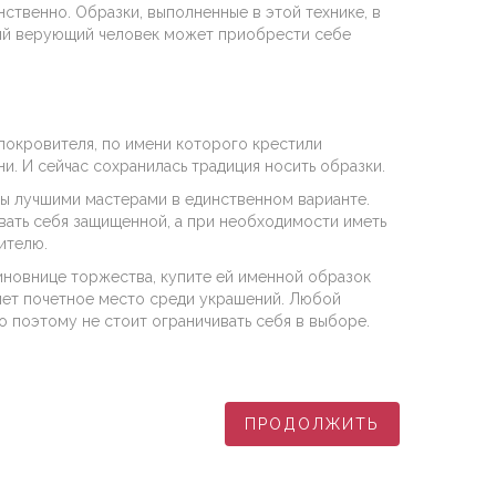
нственно. Образки, выполненные в этой технике, в
дый верующий человек может приобрести себе
покровителя, по имени которого крестили
и. И сейчас сохранилась традиция носить образки.
ны лучшими мастерами в единственном варианте.
вать себя защищенной, а при необходимости иметь
ителю.
иновнице торжества, купите ей именной образок
ймет почетное место среди украшений. Любой
 поэтому не стоит ограничивать себя в выборе.
ПРОДОЛЖИТЬ
ПРОДОЛЖИТЬ
ПРОДОЛЖИТЬ